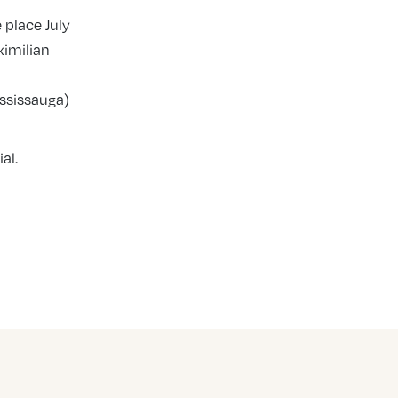
 place July
ximilian
ssissauga)
al.