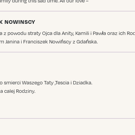
ily during this sad time. All our love –
ZEK NOWINSCY
z powodu straty Ojca dla Anity, Kamili i Pawła oraz ich Ro
em Janina i Franciszek Nowińscy z Gdańska.
smierci Waszego Taty ,Tescia i Dziadka.
 calej Rodziny.