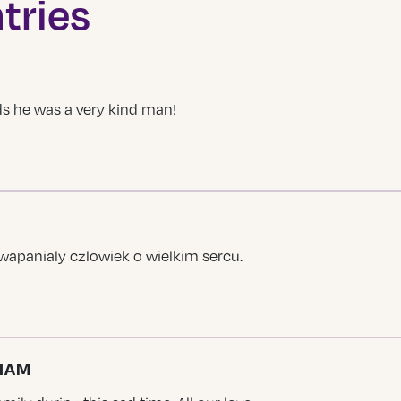
tries
ds he was a very kind man!
wapanialy czlowiek o wielkim sercu.
LIAM