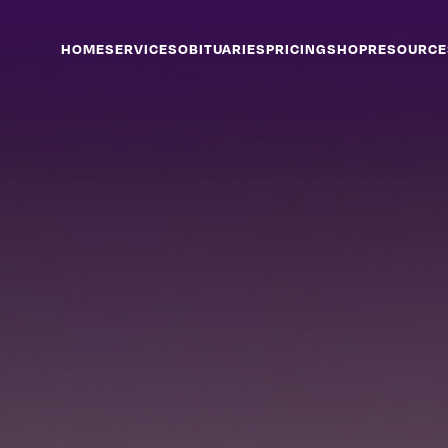
HOME
SERVICES
OBITUARIES
PRICING
SHOP
RESOURCE