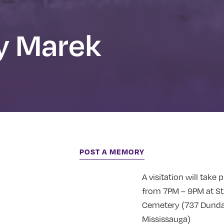
y Marek
POST A MEMORY
A visitation will take 
from 7PM – 9PM at St.
Cemetery (737 Dundas
Mississauga)