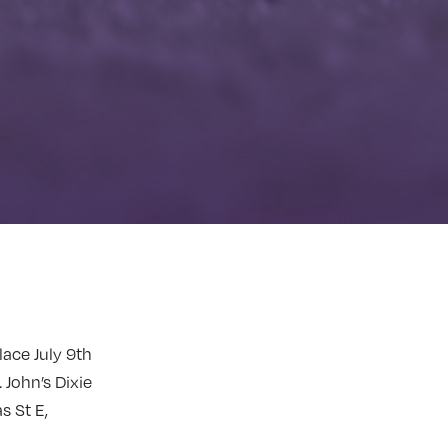
place July 9th
 John’s Dixie
 St E,