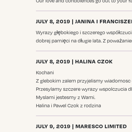
Our love and condolences go out to your fam
JULY 8, 2019 | JANINA I FRANCIS
Wyrazy głębokiego i szczerego współczucia 
dobrej pamięci na długie lata. Z poważani
JULY 8, 2019 | HALINA CZOK
Kochani
Z glebokim zalem przyjelismy wiadomosc o 
Przesylamy szczere wyrazy wspolczucia dla
Myslami jestesmy z Wami.
Halina i Pawel Czok z rodzina
JULY 9, 2019 | MARESCO LIMITED